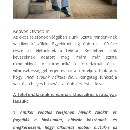
Kedves Olvasóim!
Az okos telefonok világában élünk. Szinte mindenkinek
van ilyen készüléke. Egyébiránt alig több mint 100 éve
része az életünknek a telefon. Kezdetben csak
keveseknek adatott meg, mára már szinte
mindenkinek. A kommunikáció forradalmát éljük,
villámsebességgel terjed és mára már eljutottunk oda,
hogy
„nem tudunk nélküle élni”
. Rengeteg funkciója
van, és a helyes használata több kérdést is felvet.
A telefonálásnak is vannak klasszikus szabályai,
lássuk:
Amikor vonalas telefonon hívunk valakit, és
fogadják a hívásunkat, először köszönünk, és
megkérdezem, hogy alkalmas időben hívtuk-e az