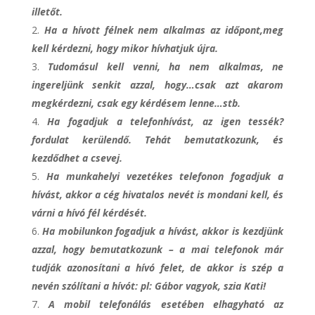
illetőt.
Ha a hívott félnek nem alkalmas az időpont,meg
kell kérdezni, hogy mikor hívhatjuk újra.
Tudomásul kell venni, ha nem alkalmas, ne
ingereljünk senkit azzal, hogy…csak azt akarom
megkérdezni, csak egy kérdésem lenne…stb.
Ha fogadjuk a telefonhívást, az igen tessék?
fordulat kerülendő. Tehát bemutatkozunk, és
kezdődhet a csevej.
Ha munkahelyi vezetékes telefonon fogadjuk a
hívást, akkor a cég hivatalos nevét is mondani kell, és
várni a hívó fél kérdését.
Ha mobilunkon fogadjuk a hívást, akkor is kezdjünk
azzal, hogy bemutatkozunk – a mai telefonok már
tudják azonosítani a hívó felet, de akkor is szép a
nevén szólítani a hívót: pl: Gábor vagyok, szia Kati!
A mobil telefonálás esetében elhagyható az