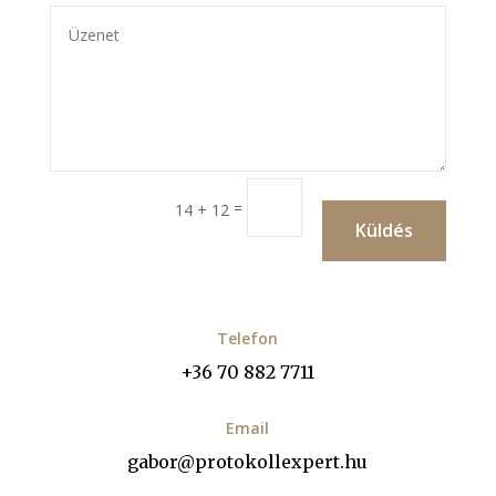
=
14 + 12
Küldés
Telefon
+36 70 882 7711
Email
gabor@protokollexpert.hu