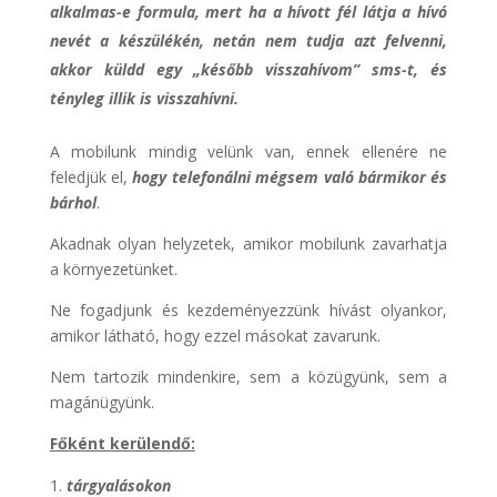
alkalmas-e formula, mert ha a hívott fél látja a hívó
nevét a készülékén, netán nem tudja azt felvenni,
akkor küldd egy „később visszahívom” sms-t, és
tényleg illik is visszahívni.
A mobilunk mindig velünk van, ennek ellenére ne
feledjük el,
hogy telefonálni mégsem való bármikor és
bárhol
.
Akadnak olyan helyzetek, amikor mobilunk zavarhatja
a környezetünket.
Ne fogadjunk és kezdeményezzünk hívást olyankor,
amikor látható, hogy ezzel másokat zavarunk.
Nem tartozik mindenkire, sem a közügyünk, sem a
magánügyünk.
Főként kerülendő:
tárgyalásokon