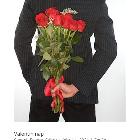
Valentin nap
Szerző:
Fekete Gábor
|
febr 14, 2021
|
Egyéb