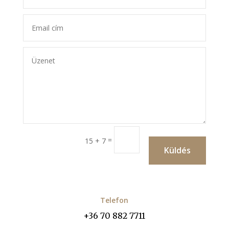
=
15 + 7
Küldés
Telefon
+36 70 882 7711