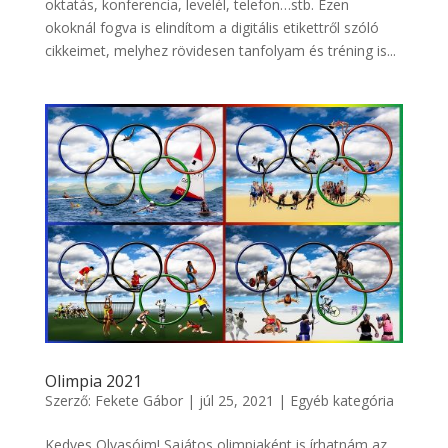
oktatás, konferencia, levelél, telefon…stb. Ezen
okoknál fogva is elindítom a digitális etikettről szóló
cikkeimet, melyhez rövidesen tanfolyam és tréning is...
Olimpia 2021
Szerző:
Fekete Gábor
|
júl 25, 2021
|
Egyéb kategória
Kedves Olvasóim! Sajátos olimpiaként is írhatnám az