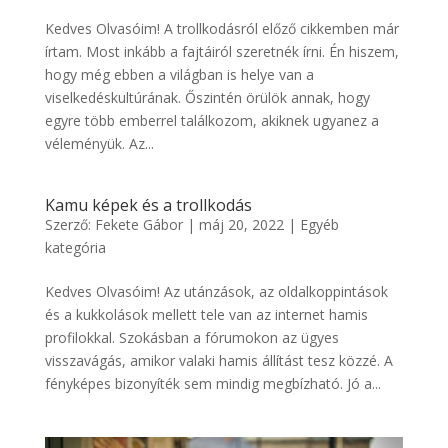
Kedves Olvasóim! A trollkodásról előző cikkemben már
írtam. Most inkább a fajtáiról szeretnék írni. Én hiszem,
hogy még ebben a világban is helye van a
viselkedéskultúrának. Őszintén örülök annak, hogy
egyre több emberrel találkozom, akiknek ugyanez a
véleményük. Az...
Kamu képek és a trollkodás
Szerző:
Fekete Gábor
|
máj 20, 2022
|
Egyéb
kategória
Kedves Olvasóim! Az utánzások, az oldalkoppintások
és a kukkolások mellett tele van az internet hamis
profilokkal. Szokásban a fórumokon az ügyes
visszavágás, amikor valaki hamis állítást tesz közzé. A
fényképes bizonyíték sem mindig megbízható. Jó a...