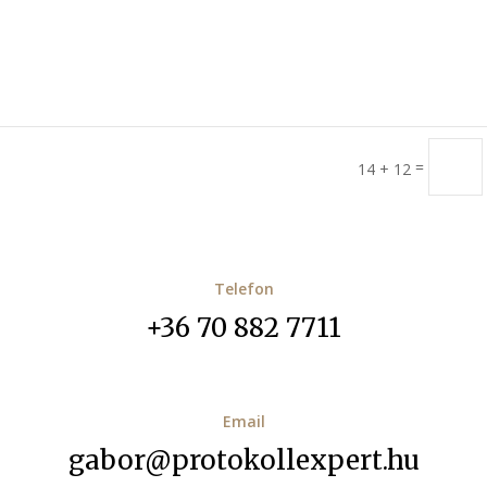
=
14 + 12
Telefon
+36 70 882 7711
Email
gabor@protokollexpert.hu