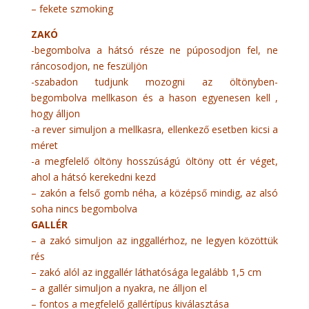
– fekete szmoking
ZAKÓ
-begombolva a hátsó része ne púposodjon fel, ne
ráncosodjon, ne feszüljön
-szabadon tudjunk mozogni az öltönyben-
begombolva mellkason és a hason egyenesen kell ,
hogy álljon
-a rever simuljon a mellkasra, ellenkező esetben kicsi a
méret
-a megfelelő öltöny hosszúságú öltöny ott ér véget,
ahol a hátsó kerekedni kezd
– zakón a felső gomb néha, a középső mindig, az alsó
soha nincs begombolva
GALLÉR
– a zakó simuljon az inggallérhoz, ne legyen közöttük
rés
– zakó alól az inggallér láthatósága legalább 1,5 cm
– a gallér simuljon a nyakra, ne álljon el
– fontos a megfelelő gallértípus kiválasztása