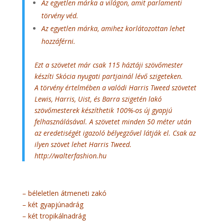
Az egyetlen márka a világon, amit parlamenti
törvény véd.
Az egyetlen márka, amihez korlátozottan lehet
hozzáférni.
Ezt a szövetet már csak 115 háztáji szövőmester
készíti Skócia nyugati partjainál lévő szigeteken.
A törvény értelmében a valódi Harris Tweed szövetet
Lewis, Harris, Uist, és Barra szigetén lakó
szövőmesterek készíthetik 100%-os új gyapjú
felhasználásával. A szövetet minden 50 méter után
az eredetiségét igazoló bélyegzővel látják el. Csak az
ilyen szövet lehet Harris Tweed.
http://walterfashion.hu
– béleletlen átmeneti zakó
– két gyapjúnadrág
– két tropikálnadrág