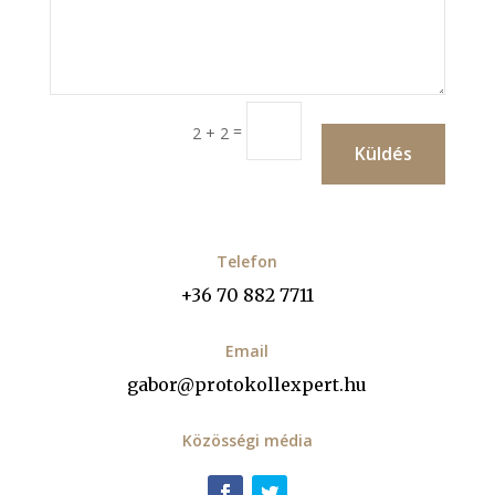
=
2 + 2
Küldés
Telefon
+36 70 882 7711
Email
gabor@protokollexpert.hu
Közösségi média