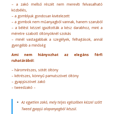
– a zakó mellső részét nem merevíti felvasalható
közbélés,
– a gomblyuk gondosan kivitelezett
– a gombok nem műanyagból vannak, hanem szaruból
– a bélést kézzel igazították a kész darabhoz, mint a
méretre szabott öltönyöknél szokás
– minél vastagabbak a szegélyek, felhajtások, annál
gyengébb a minőség
Ami nem hiányozhat az elegáns férfi
ruhatárából:
– háromrészes, sötét öltöny
– kétrészes, könnyű pamutszövet öltöny
– gyapjúszövet zakó
– tweedzakó –
Az egyetlen zakó, mely teljes egészében kézzel szőtt
Tweed gyapjú alapanyagból készül.