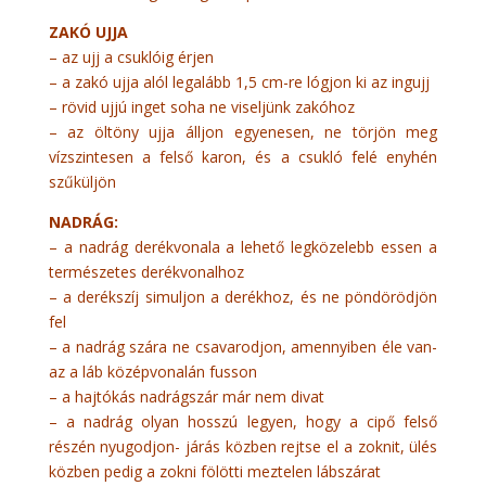
ZAKÓ UJJA
– az ujj a csuklóig érjen
– a zakó ujja alól legalább 1,5 cm-re lógjon ki az ingujj
– rövid ujjú inget soha ne viseljünk zakóhoz
– az öltöny ujja álljon egyenesen, ne törjön meg
vízszintesen a felső karon, és a csukló felé enyhén
szűküljön
NADRÁG:
– a nadrág derékvonala a lehető legközelebb essen a
természetes derékvonalhoz
– a derékszíj simuljon a derékhoz, és ne pöndörödjön
fel
– a nadrág szára ne csavarodjon, amennyiben éle van-
az a láb középvonalán fusson
– a hajtókás nadrágszár már nem divat
– a nadrág olyan hosszú legyen, hogy a cipő felső
részén nyugodjon- járás közben rejtse el a zoknit, ülés
közben pedig a zokni fölötti meztelen lábszárat