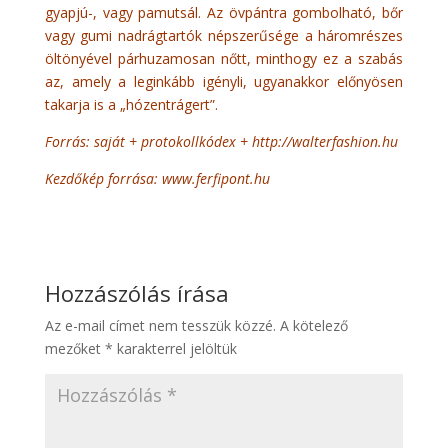
gyapjú-, vagy pamutsál. Az övpántra gombolható, bőr
vagy gumi nadrágtartók népszerűsége a háromrészes
öltönyével párhuzamosan nőtt, minthogy ez a szabás
az, amely a leginkább igényli, ugyanakkor előnyösen
takarja is a „hózentrágert”.
Forrás: saját + protokollkódex + http://walterfashion.hu
Kezdőkép forrása:
www.ferfipont.hu
Hozzászólás írása
Az e-mail címet nem tesszük közzé.
A kötelező
mezőket
*
karakterrel jelöltük