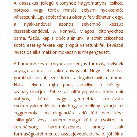
A klasszikus jellegű öltönyhöz hagyományos, csíkos,
pöttyös vagy török mintás selyem nyakkendőt
válasszunk. Egy sötét tónusú öltönyt felvidíthatunk egy,
a nyakkendővel azonos selyemből készült
díszzsebkendővel. A könnyű, világos öltönyökhöz
barna, fűzős, kaplis cipőt ajánlunk, a sötét csíkoshoz
sötét, esetleg fekete kaplis cipőt vehetünk fel, kevésbé
hivatalos alkalmakkor mokaszin is megengedett.
A háromrészes öltönyhöz mellény is tartozik, melynek
anyaga azonos a zakó anyagával. Négy illetve hat
gombbal készül, ezek közül a legalsó nyitva marad.
Háta selyem, rajta pánt, amellyel a bőséget
szabályozhatjuk. Ehhez az öltönytípushoz köthetünk
pöttyös, török vagy geometriai mintázatú
csokornyakkendőt is, minthogy a mellény takarja az
inggombokat. Az eleganciára adó férfi nem kész
„pillangót” vesz, hanem maga köti a csokrot. A
kordbársony háromrészeshez, amely csak
formaságoktól mentes összejövetelekre való, jól illik a