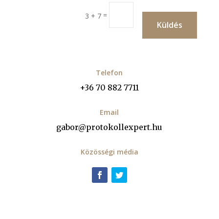
=
3 + 7
Küldés
Telefon
+36 70 882 7711
Email
gabor@protokollexpert.hu
Közösségi média