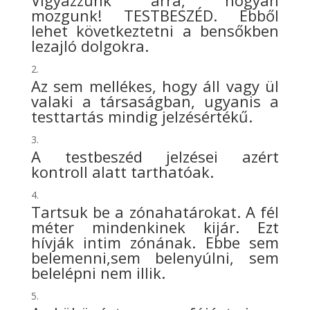
Vigyázzunk arra, hogyan
mozgunk! TESTBESZÉD. Ebből
lehet következtetni a bensőkben
lezajló dolgokra.
Az sem mellékes, hogy áll vagy ül
valaki a társaságban, ugyanis a
testtartás mindig jelzésértékű.
A testbeszéd jelzései azért
kontroll alatt tarthatóak.
Tartsuk be a zónahatárokat. A fél
méter mindenkinek kijár. Ezt
hívják intim zónának. Ebbe sem
belemenni,sem belenyúlni, sem
belelépni nem illik.