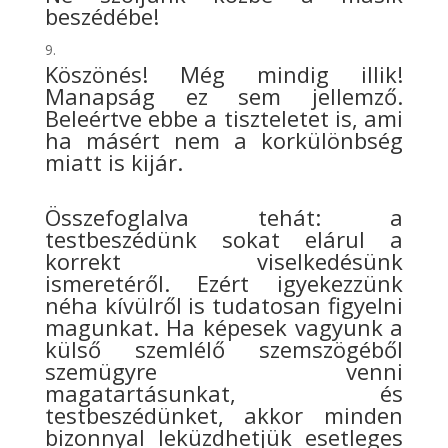
beszédébe!
Köszönés! Még mindig illik!
Manapság ez sem jellemző.
Beleértve ebbe a tiszteletet is, ami
ha másért nem a korkülönbség
miatt is kijár.
Összefoglalva tehát: a
testbeszédünk sokat elárul a
korrekt viselkedésünk
ismeretéről. Ezért igyekezzünk
néha kívülről is tudatosan figyelni
magunkat. Ha képesek vagyunk a
külső szemlélő szemszögéből
szemügyre venni
magatartásunkat, és
testbeszédünket, akkor minden
bizonnyal leküzdhetjük esetleges