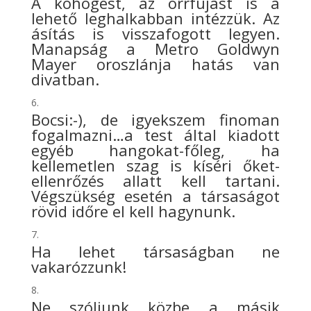
A köhögést, az orrfújást is a
lehető leghalkabban intézzük. Az
ásítás is visszafogott legyen.
Manapság a Metro Goldwyn
Mayer oroszlánja hatás van
divatban.
Bocsi:-), de igyekszem finoman
fogalmazni…a test által kiadott
egyéb hangokat-főleg, ha
kellemetlen szag is kíséri őket-
ellenrőzés allatt kell tartani.
Végszükség esetén a társaságot
rövid időre el kell hagynunk.
Ha lehet társaságban ne
vakarózzunk!
Ne szóljunk közbe a másik