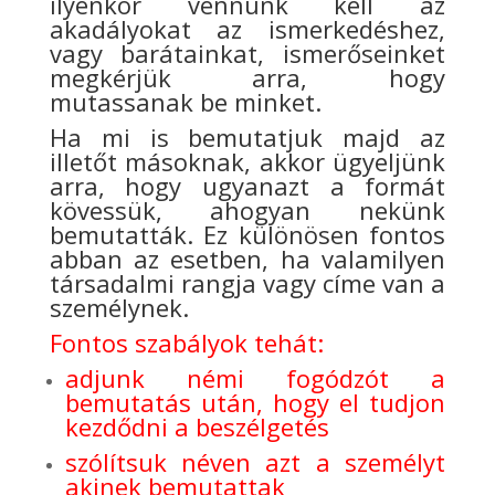
ilyenkor vennünk kell az
akadályokat az ismerkedéshez,
vagy barátainkat, ismerőseinket
megkérjük arra, hogy
mutassanak be minket.
Ha mi is bemutatjuk majd az
illetőt másoknak, akkor ügyeljünk
arra, hogy ugyanazt a formát
kövessük, ahogyan nekünk
bemutatták. Ez különösen fontos
abban az esetben, ha valamilyen
társadalmi rangja vagy címe van a
személynek.
Fontos szabályok tehát:
adjunk némi fogódzót a
bemutatás után, hogy el tudjon
kezdődni a beszélgetés
szólítsuk néven azt a személyt
akinek bemutattak