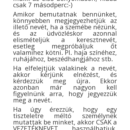
csak 7 másodperc:-)
Amikor bemutatnak bennünket,
könnyebben megjegyezhetjük az
illető nevét, ha a szemébe nézünk,
és az üdvözléskor azonnal
elismételjük a keresztnevét,
esetleg megpróbáljuk őt
valamihez kötni. Pl. haja színéhez,
ruhájához, beszédhangjához stb.
Ha elfelejtjük valakinek a nevét,
akkor kérjünk elnézést, és
kérdezzük meg újra. Ekkor
azonban már nagyon kell
figyelnünk arra, hogy jegyezzük
meg a nevét.
Ha úgy érezzük, hogy egy
tiszteletre méltó személynek
mutattak be minket, akkor CSAK a
VEZETÉKNEVET használhatjuk,