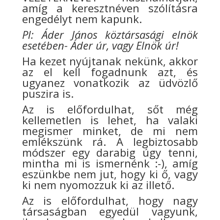
amíg a keresztnéven szólításra
engedélyt nem kapunk.
Pl: Áder János köztársasági elnök
esetében- Áder úr, vagy Elnök úr!
Ha kezet nyújtanak nekünk, akkor
az el kell fogadnunk azt, és
ugyanez vonatkozik az üdvözlő
puszira is.
Az is előfordulhat, sőt még
kellemetlen is lehet, ha valaki
megismer minket, de mi nem
emlékszünk rá. A legbiztosabb
módszer egy darabig úgy tenni,
mintha mi is ismernénk :-), amíg
eszünkbe nem jut, hogy ki ő, vagy
ki nem nyomozzuk ki az illető.
Az is előfordulhat, hogy nagy
társaságban egyedül vagyunk,