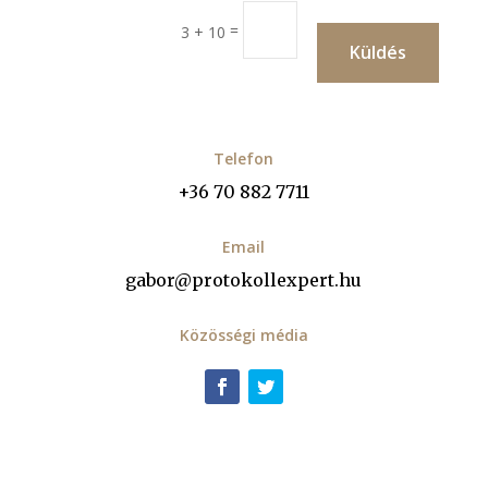
=
3 + 10
Küldés
Telefon
+36 70 882 7711
Email
gabor@protokollexpert.hu
Közösségi média