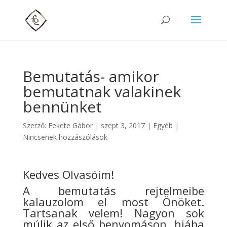
Bemutatás- amikor
bemutatnak valakinek
bennünket
Szerző:
Fekete Gábor
|
szept 3, 2017
| Egyéb |
Nincsenek hozzászólások
Kedves Olvasóim!
A bemutatás rejtelmeibe
kalauzolom el most Önöket.
Tartsanak velem! Nagyon sok
múlik az első benyomáson, hiába