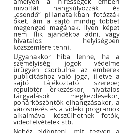
amelyen a hírességek emberi
mivoltát hangsúlyozzák és
„esendő” pillanataikban fotózzák
őket, ám a sajtó mindig többet
megenged magának. Ilyen képet
nem illik ajándékba adni, vagy
hivatalos helyiségben
közszemlére tenni.
Ugyanakkor hiba lenne, ha a
személyiségi jogok védelme
ürügyén csorbulna az emberek
publicitáshoz való joga, illetve a
sajtó tájékoztató szerepe;
repülőtéri érkezéskor, hivatalos
tárgyalások megkezdésekor,
pohárköszöntők elhangzásakor, a
városnézés és a vidéki programok
alkalmával készülhetnek fotók,
videofelvételek stb.
Nehéz eldönteni, mit tegyen a