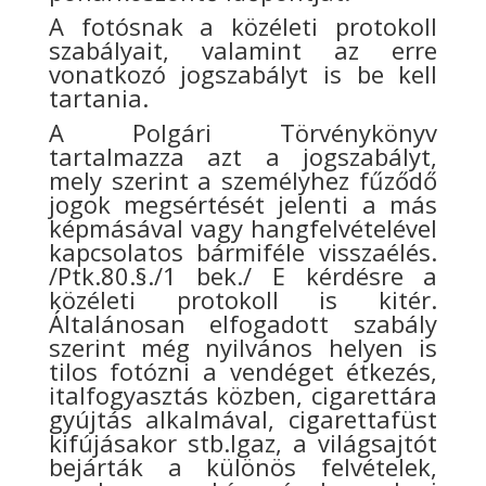
A fotósnak a közéleti protokoll
szabályait, valamint az erre
vonatkozó jogszabályt is be kell
tartania.
A Polgári Törvénykönyv
tartalmazza azt a jogszabályt,
mely szerint a személyhez fűződő
jogok megsértését jelenti a más
képmásával vagy hangfelvételével
kapcsolatos bármiféle visszaélés.
/Ptk.80.§./1 bek./ E kérdésre a
közéleti protokoll is kitér.
Általánosan elfogadott szabály
szerint még nyilvános helyen is
tilos fotózni a vendéget étkezés,
italfogyasztás közben, cigarettára
gyújtás alkalmával, cigarettafüst
kifújásakor stb.Igaz, a világsajtót
bejárták a különös felvételek,