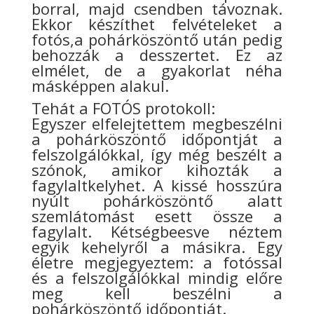
borral, majd csendben távoznak.
Ekkor készíthet felvételeket a
fotós,a pohárköszöntő után pedig
behozzák a desszertet. Ez az
elmélet, de a gyakorlat néha
másképpen alakul.
Tehát a FOTÓS protokoll:
Egyszer elfelejtettem megbeszélni
a pohárköszöntő időpontját a
felszolgálókkal, így még beszélt a
szónok, amikor kihozták a
fagylaltkelyhet. A kissé hosszúra
nyúlt pohárköszöntő alatt
szemlátomást esett össze a
fagylalt. Kétségbeesve néztem
egyik kehelyről a másikra. Egy
életre megjegyeztem: a fotóssal
és a felszolgálókkal mindig előre
meg kell beszélni a
pohárköszöntő időpontját.