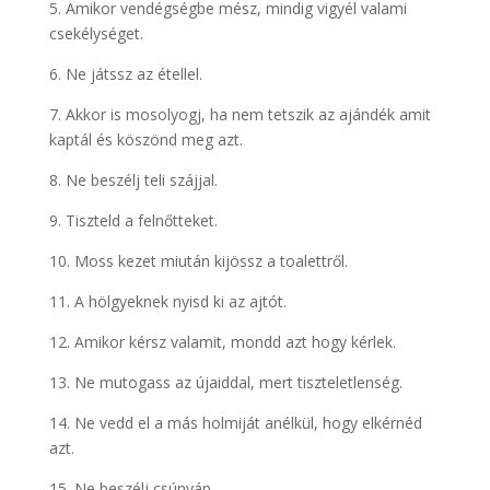
5. Amikor vendégségbe mész, mindig vigyél valami
csekélységet.
6. Ne játssz az étellel.
7. Akkor is mosolyogj, ha nem tetszik az ajándék amit
kaptál és köszönd meg azt.
8. Ne beszélj teli szájjal.
9. Tiszteld a felnőtteket.
10. Moss kezet miután kijössz a toalettről.
11. A hölgyeknek nyisd ki az ajtót.
12. Amikor kérsz valamit, mondd azt hogy kérlek.
13. Ne mutogass az újaiddal, mert tiszteletlenség.
14. Ne vedd el a más holmiját anélkül, hogy elkérnéd
azt.
15. Ne beszélj csúnyán.