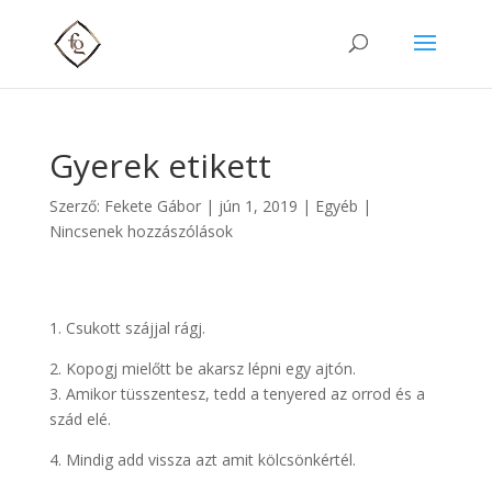
Gyerek etikett
Szerző:
Fekete Gábor
|
jún 1, 2019
| Egyéb |
Nincsenek hozzászólások
1. Csukott szájjal rágj.
2. Kopogj mielőtt be akarsz lépni egy ajtón.
3. Amikor tüsszentesz, tedd a tenyered az orrod és a
szád elé.
4. Mindig add vissza azt amit kölcsönkértél.