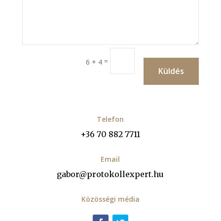
=
6 + 4
Küldés
Telefon
+36 70 882 7711
Email
gabor@protokollexpert.hu
Közösségi média