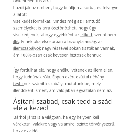
önkéntelenül is arra
buzdítják az embert, hogy beálljon a sorba, és felvegye
a látott
viselkedésformákat. Mindez még az
illem
tudó
személyeket is arra ösztönözheti, hogy úgy
viselkedjenek, ahogy egyébként az
etikett
szerint nem
illik
. Ennek oka elsősorban a bizonytalanság: az
illemszabályok
nagy részével sokan tisztában vannak,
ám 100%-osan csak kevesen biztosak bennük.
Így fordulhat elő, hogy anélkül vétenek az
illem
ellen,
hogy tudnának róla. Éppen ezért ezúttal néhány
tévhit
nek számító szabályt mutatunk be, mely
illendőként ismert, ám valójában egyáltalán nem az.
Ásítani szabad, csak tedd a szád
elé a kezed!
Bárhol jársz is a világban, ha egy helyben kell
várakozni valakire vagy valamire, szinte törvényszerű,
hogy egy idő