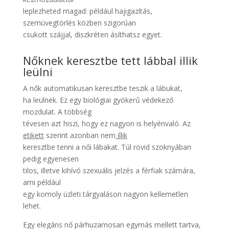
leplezheted magad: például hajigazítás,
szemüvegtörlés közben szigorúan
csukott szájjal, diszkréten ásíthatsz egyet.
Nőknek keresztbe tett lábbal illik
leülni
A nők automatikusan keresztbe teszik a lábukat,
ha leülnek. Ez egy biológiai gyökerű védekező
mozdulat. A többség
tévesen azt hiszi, hogy ez nagyon is helyénvaló. Az
etikett
szerint azonban nem
illik
keresztbe tenni a női lábakat. Túl rövid szoknyában
pedig egyenesen
tilos, illetve kihívó szexuális jelzés a férfiak számára,
ami például
egy komoly üzleti tárgyaláson nagyon kellemetlen
lehet.
Egy elegáns nő párhuzamosan egymás mellett tartva,