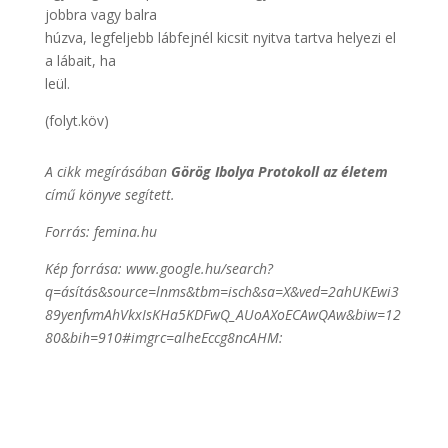
jobbra vagy balra
húzva, legfeljebb lábfejnél kicsit nyitva tartva helyezi el
a lábait, ha
leül.
(folyt.köv)
A cikk megírásában
Görög Ibolya Protokoll az életem
című könyve segített.
Forrás: femina.hu
Kép forrása: www.google.hu/search?
q=ásítás&source=lnms&tbm=isch&sa=X&ved=2ahUKEwi3
89yenfvmAhVkxIsKHa5KDFwQ_AUoAXoECAwQAw&biw=12
80&bih=910#imgrc=alheEccg8ncAHM: