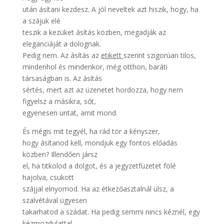
után ásítani kezdesz. A jól neveltek azt hiszik, hogy, ha
a szájuk elé
teszik a kezüket ásítás közben, megadják az
eleganciáját a dolognak.
Pedig nem. Az ásítás az
etikett
szerint szigorúan tilos,
mindenhol és mindenkor, még otthon, baráti
társaságban is. Az ásítás
sértés, mert azt az üzenetet hordozza, hogy nem
figyelsz a másikra, sőt,
egyenesen untat, amit mond.
És mégis mit tegyél, ha rád tör a kényszer,
hogy ásítanod kell, mondjuk egy fontos előadás
közben? Illendően jársz
el, ha titkolod a dolgot, és a jegyzetfüzetet fölé
hajolva, csukott
szájjal elnyomod. Ha az étkezőasztalnál ülsz, a
szalvétával ügyesen
takarhatod a szádat. Ha pedig semmi nincs kéznél, egy
kézmozdulattal