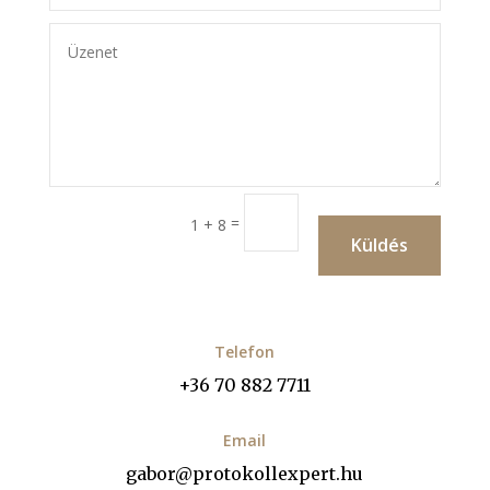
=
1 + 8
Küldés
Telefon
+36 70 882 7711
Email
gabor@protokollexpert.hu