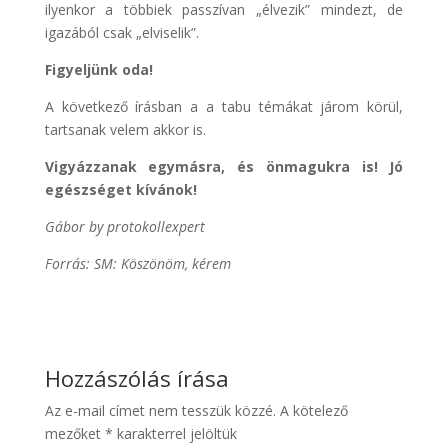
ilyenkor a többiek passzívan „élvezik” mindezt, de
igazából csak „elviselik”.
Figyeljünk oda!
A következő írásban a a tabu témákat járom körül,
tartsanak velem akkor is.
Vigyázzanak egymásra, és önmagukra is! Jó
egészséget kívánok!
Gábor by protokollexpert
Forrás: SM: Köszönöm, kérem
Hozzászólás írása
Az e-mail címet nem tesszük közzé.
A kötelező
mezőket
*
karakterrel jelöltük