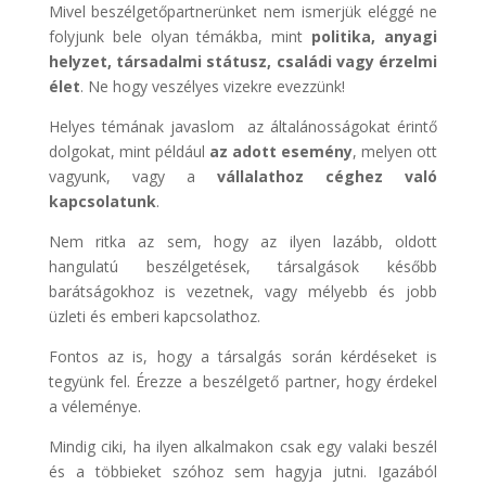
Mivel beszélgetőpartnerünket nem ismerjük eléggé ne
folyjunk bele olyan témákba, mint
politika, anyagi
helyzet, társadalmi státusz, családi vagy érzelmi
élet
. Ne hogy veszélyes vizekre evezzünk!
Helyes témának javaslom az általánosságokat érintő
dolgokat, mint például
az adott esemény
, melyen ott
vagyunk, vagy a
vállalathoz céghez való
kapcsolatunk
.
Nem ritka az sem, hogy az ilyen lazább, oldott
hangulatú beszélgetések, társalgások később
barátságokhoz is vezetnek, vagy mélyebb és jobb
üzleti és emberi kapcsolathoz.
Fontos az is, hogy a társalgás során kérdéseket is
tegyünk fel. Érezze a beszélgető partner, hogy érdekel
a véleménye.
Mindig ciki, ha ilyen alkalmakon csak egy valaki beszél
és a többieket szóhoz sem hagyja jutni. Igazából