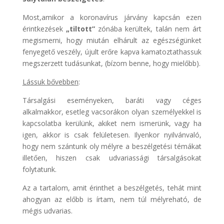
Most,amikor a koronavírus járvány kapcsán ezen
érintkezések
„tiltott”
zónába kerültek, talán nem árt
megismerni, hogy miután elhárult az egészségünket
fenyegető veszély, újult erőre kapva kamatoztathassuk
megszerzett tudásunkat, (bízom benne, hogy mielőbb).
Lássuk bővebben
:
Társalgási eseményeken, baráti vagy céges
alkalmakkor, esetleg vacsorákon olyan személyekkel is
kapcsolatba kerülünk, akiket nem ismerünk, vagy ha
igen, akkor is csak felületesen. Ilyenkor nyilvánvaló,
hogy nem szántunk oly mélyre a beszélgetési témákat
illetően, hiszen csak udvariassági társalgásokat
folytatunk.
Az a tartalom, amit érinthet a beszélgetés, tehát mint
ahogyan az előbb is írtam, nem túl mélyreható, de
mégis udvarias.