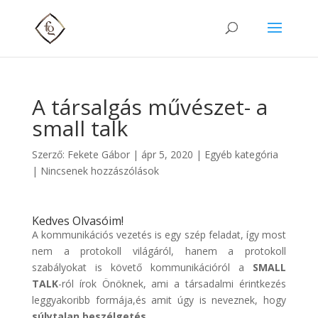
A társalgás művészet- a
small talk
Szerző:
Fekete Gábor
|
ápr 5, 2020
|
Egyéb kategória
|
Nincsenek hozzászólások
Kedves Olvasóim!
A kommunikációs vezetés is egy szép feladat, így most
nem a protokoll világáról, hanem a protokoll
szabályokat is követő kommunikációról a
SMALL
TALK
-ról írok Önöknek, ami a társadalmi érintkezés
leggyakoribb formája,és amit úgy is neveznek, hogy
súlytalan beszélgetés
.