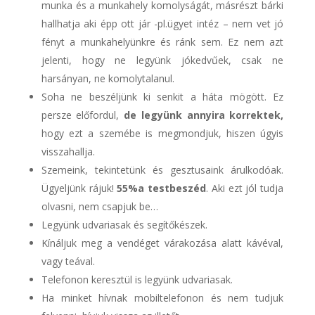
munka és a munkahely komolyságát, másrészt bárki
hallhatja aki épp ott jár -pl.ügyet intéz – nem vet jó
fényt a munkahelyünkre és ránk sem. Ez nem azt
jelenti, hogy ne legyünk jókedvűek, csak ne
harsányan, ne komolytalanul.
Soha ne beszéljünk ki senkit a háta mögött. Ez
persze előfordul,
de legyünk annyira korrektek,
hogy ezt a szemébe is megmondjuk, hiszen úgyis
visszahallja.
Szemeink, tekintetünk és gesztusaink árulkodóak.
Ügyeljünk rájuk!
55%a testbeszéd
. Aki ezt jól tudja
olvasni, nem csapjuk be…
Legyünk udvariasak és segítőkészek.
Kínáljuk meg a vendéget várakozása alatt kávéval,
vagy teával.
Telefonon keresztül is legyünk udvariasak.
Ha minket hívnak mobiltelefonon és nem tudjuk