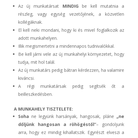
Az új munkatársat
MINDIG
be kell mutatnia a
részleg, vagy egység vezetőjének, a közvetlen
kollégáknak.
El kell neki mondani, hogy ki és mivel foglalkozik az
adott munkahelyen.
Illik megismertetni a mindennapos tudnivalókkal.
Be kell járni vele az új munkahelyi környezetet, hogy
tudja, mit hol talál.
Az új munkatárs pedig bátran kérdezzen, ha valamire
kiváncsi.
A régi munkatársak pedig segítsék őt a
beilleszkedésben.
A MUNKAHELY TISZTELETE:
Soha
ne legyünk harsányak, hangosak, pláne
„ne
dőljünk hangosan a röhögéstől”
– gondoljunk
arra, hogy ez mindig kihallatszik. Egyrészt elveszi a