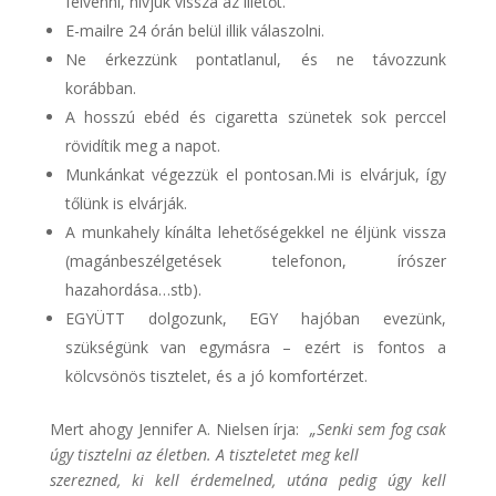
felvenni, hívjuk vissza az illetőt.
E-mailre 24 órán belül illik válaszolni.
Ne érkezzünk pontatlanul, és ne távozzunk
korábban.
A hosszú ebéd és cigaretta szünetek sok perccel
rövidítik meg a napot.
Munkánkat végezzük el pontosan.Mi is elvárjuk, így
tőlünk is elvárják.
A munkahely kínálta lehetőségekkel ne éljünk vissza
(magánbeszélgetések telefonon, írószer
hazahordása…stb).
EGYÜTT dolgozunk, EGY hajóban evezünk,
szükségünk van egymásra – ezért is fontos a
kölcvsönös tisztelet, és a jó komfortérzet.
Mert ahogy Jennifer A. Nielsen írja:
„Senki sem fog csak
úgy tisztelni az életben. A tiszteletet meg kell
szerezned, ki kell érdemelned, utána pedig úgy kell