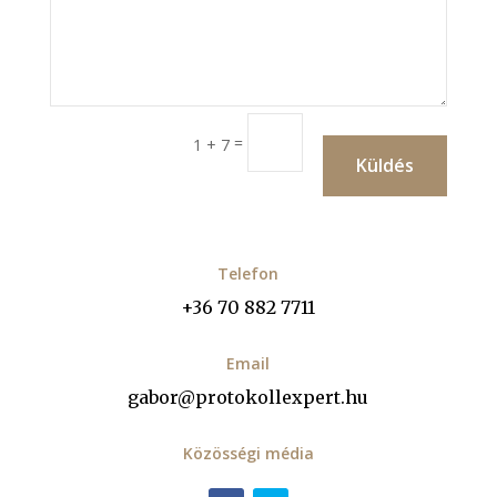
=
1 + 7
Küldés
Telefon
+36 70 882 7711
Email
gabor@protokollexpert.hu
Közösségi média