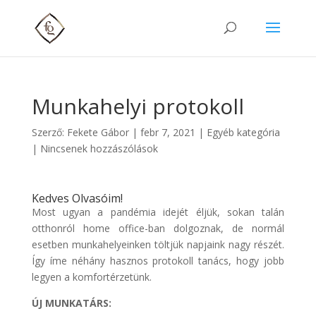
Munkahelyi protokoll
Szerző:
Fekete Gábor
|
febr 7, 2021
|
Egyéb kategória
|
Nincsenek hozzászólások
Kedves Olvasóim!
Most ugyan a pandémia idejét éljük, sokan talán
otthonról home office-ban dolgoznak, de normál
esetben munkahelyeinken töltjük napjaink nagy részét.
Így íme néhány hasznos protokoll tanács, hogy jobb
legyen a komfortérzetünk.
ÚJ MUNKATÁRS: